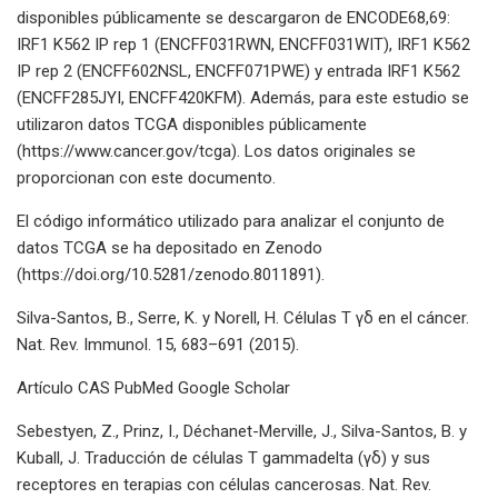
disponibles públicamente se descargaron de ENCODE68,69:
IRF1 K562 IP rep 1 (ENCFF031RWN, ENCFF031WIT), IRF1 K562
IP rep 2 (ENCFF602NSL, ENCFF071PWE) y entrada IRF1 K562
(ENCFF285JYI, ENCFF420KFM). Además, para este estudio se
utilizaron datos TCGA disponibles públicamente
(https://www.cancer.gov/tcga). Los datos originales se
proporcionan con este documento.
El código informático utilizado para analizar el conjunto de
datos TCGA se ha depositado en Zenodo
(https://doi.org/10.5281/zenodo.8011891).
Silva-Santos, B., Serre, K. y Norell, H. Células T γδ en el cáncer.
Nat. Rev. Immunol. 15, 683–691 (2015).
Artículo CAS PubMed Google Scholar
Sebestyen, Z., Prinz, I., Déchanet-Merville, J., Silva-Santos, B. y
Kuball, J. Traducción de células T gammadelta (γδ) y sus
receptores en terapias con células cancerosas. Nat. Rev.