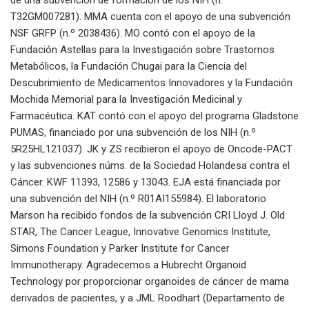
T32GM007281). MMA cuenta con el apoyo de una subvención
NSF GRFP (n.º 2038436). MO contó con el apoyo de la
Fundación Astellas para la Investigación sobre Trastornos
Metabólicos, la Fundación Chugai para la Ciencia del
Descubrimiento de Medicamentos Innovadores y la Fundación
Mochida Memorial para la Investigación Medicinal y
Farmacéutica. KAT contó con el apoyo del programa Gladstone
PUMAS, financiado por una subvención de los NIH (n.º
5R25HL121037). JK y ZS recibieron el apoyo de Oncode-PACT
y las subvenciones núms. de la Sociedad Holandesa contra el
Cáncer. KWF 11393, 12586 y 13043. EJA está financiada por
una subvención del NIH (n.º R01AI155984). El laboratorio
Marson ha recibido fondos de la subvención CRI Lloyd J. Old
STAR, The Cancer League, Innovative Genomics Institute,
Simons Foundation y Parker Institute for Cancer
Immunotherapy. Agradecemos a Hubrecht Organoid
Technology por proporcionar organoides de cáncer de mama
derivados de pacientes, y a JML Roodhart (Departamento de