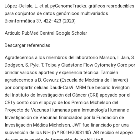
López-Delisle, L. et al. pyGenomeTracks: gráficos reproducibles
para conjuntos de datos genómicos multivariados.
Bioinformática 37, 422–423 (2020).
Artículo PubMed Central Google Scholar
Descargar referencias
Agradecemos a los miembros del laboratorio Marson, I. Jain, S.
Dodgson, S. Pyle, T. Tolpa y Gladstone Flow Cytometry Core por
brindar valiosos aportes y experiencia técnica. También
agradecemos a B. Gewurz (Escuela de Medicina de Harvard)
por compartir células Daudi-Cas9. MRM fue becario Irvington
del Instituto de Investigación del Cáncer (CRI) apoyado por el
CRI y contó con el apoyo de los Premios Michelson del
Proyecto de Vacunas Humanas para Inmunología Humana e
Investigación de Vacunas financiados por la Fundación de
Investigación Médica Michelson. JWF fue financiado por una
subvención de los NIH (n.º R01HG008140). AR recibió el apoyo
de una subvención de formación de los NIH (n.º